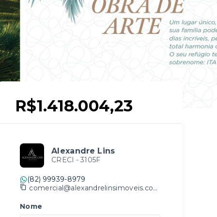
R$1.418.004,23
Alexandre Lins
CRECI -
3105F
(82) 99939-8979
comercial@alexandrelinsimoveis.com.br
Nome