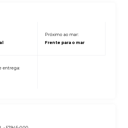
Próximo ao mar:
al
Frente para o mar
e entrega:
AL
- 57945-000