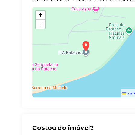
+
−
Leafl
Gostou do imóvel?