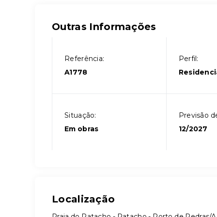
Outras Informações
Referência:
Perfil:
A1778
Residenci
Situação:
Previsão d
Em obras
12/2027
Localização
Praia do Patacho - Patacho - Porto de Pedras/