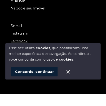
Financie
Negocie seu Imóvel
Social
Instagram
Facebook
Esse site utiliza
cookies
, que possibilitam uma
melhor experiência de navegação.
Ao continuar,
você concorda com o uso de
cookies
.
© Copyright 2026 - ALEXANDRE LINS IMÓVEIS -
Todos os direitos reservados
Concordo, continuar
SITE PARA IMOBILIARIA
Início
Histórico
Favoritos