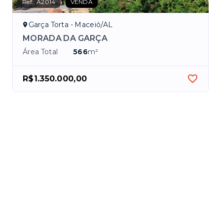
Ref.:
A2014
VENDA
Garça Torta - Maceió/AL
MORADA DA GARÇA
Área Total
566
m²
R$1.350.000,00