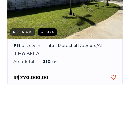
Ref.:
A1496
VENDA
Ilha De Santa Rita - Marechal Deodoro/AL
ILHA BELA
Área Total
310
m²
R$270.000,00