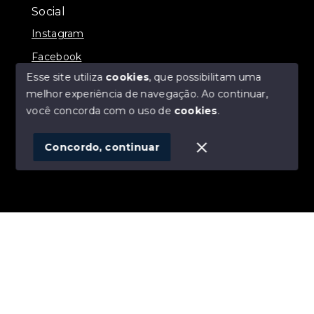
Social
Instagram
Facebook
Esse site utiliza
cookies
, que possibilitam uma
melhor experiência de navegação.
Ao continuar,
você concorda com o uso de
cookies
.
© Copyright 2026 - ALEXANDRE LINS IMÓVEIS -
Todos os direitos reservados
Concordo, continuar
SITE PARA IMOBILIARIA
Início
Histórico
Favoritos