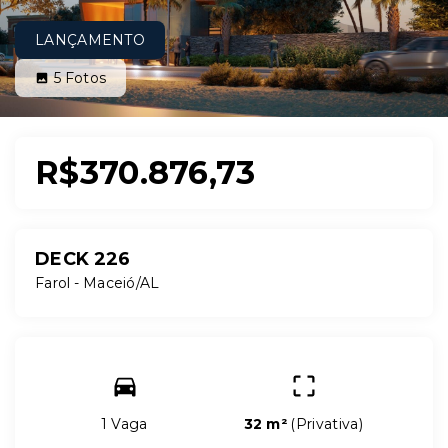
LANÇAMENTO
5
Fotos
R$370.876,73
DECK 226
Farol - Maceió/AL
1 Vaga
32 m²
(
Privativa
)