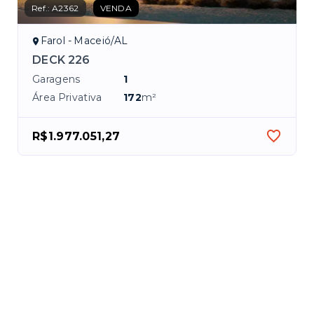
Ref.:
A2362
VENDA
Farol - Maceió/AL
DECK 226
Garagens
1
Área Privativa
172
m²
R$1.977.051,27