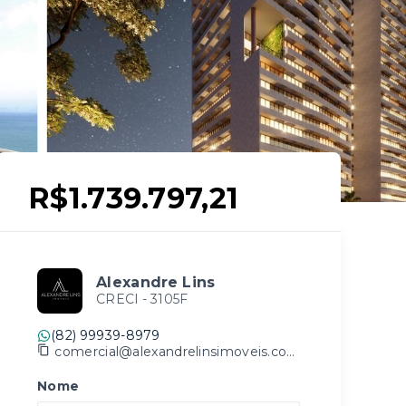
R$1.739.797,21
Alexandre Lins
CRECI -
3105F
(82) 99939-8979
comercial@alexandrelinsimoveis.com.br
Nome