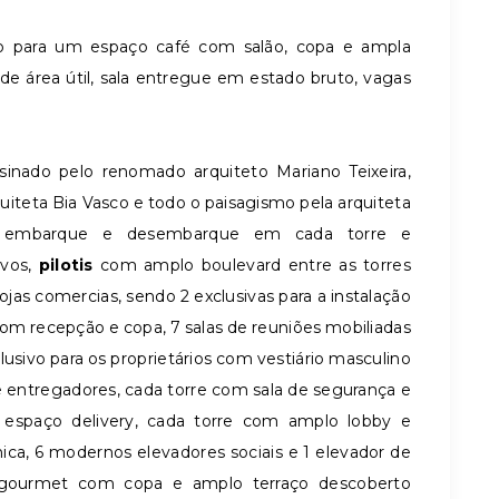
o para um espaço café com salão, copa e ampla
 de área útil, sala entregue em estado bruto, vagas
nado pelo renomado arquiteto Mariano Teixeira,
iteta Bia Vasco e todo o paisagismo pela arquiteta
e embarque e desembarque em cada torre e
ivos,
pilotis
com amplo boulevard entre as torres
jas comercias, sendo 2 exclusivas para a instalação
om recepção e copa, 7 salas de reuniões mobiliadas
sivo para os proprietários com vestiário masculino
 e entregadores, cada torre com sala de segurança e
, espaço delivery, cada torre com amplo lobby e
nica, 6 modernos elevadores sociais e 1 elevador de
gourmet com copa e amplo terraço descoberto