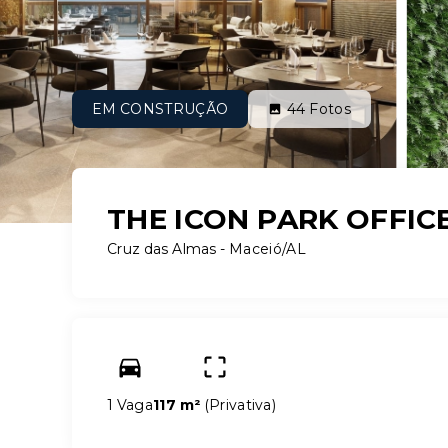
EM CONSTRUÇÃO
44
Fotos
THE ICON PARK OFFIC
Cruz das Almas - Maceió/AL
1 Vaga
117 m²
(
Privativa
)