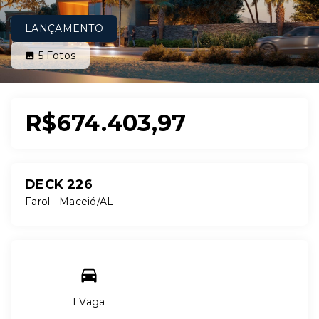
LANÇAMENTO
5
Fotos
R$674.403,97
DECK 226
Farol - Maceió/AL
1 Vaga