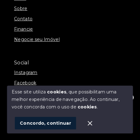
Sobre
Contato
Financie
Negocie seu Imóvel
Social
Instagram
Facebook
Esse site utiliza
cookies
, que possibilitam uma
melhor experiência de navegação.
Ao continuar,
Olá! Estamos disponíveis para te ajudar.
você concorda com o uso de
cookies
.
© Copyright 2026 - ALEXANDRE LINS IMÓVEIS -
Todos os direitos reservados
Concordo, continuar
SITE PARA IMOBILIARIA