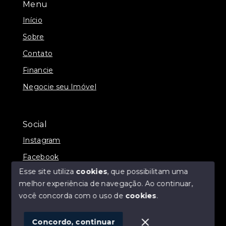
Menu
Início
Sobre
Contato
Financie
Negocie seu Imóvel
Social
Instagram
Facebook
Esse site utiliza
cookies
, que possibilitam uma
melhor experiência de navegação.
Ao continuar,
você concorda com o uso de
cookies
.
© Copyright 2026 - ALEXANDRE LINS IMÓVEIS -
Todos os direitos reservados
Concordo, continuar
SITE PARA IMOBILIARIA