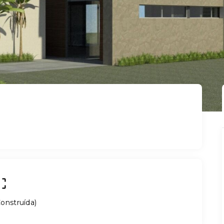
onstruída
)