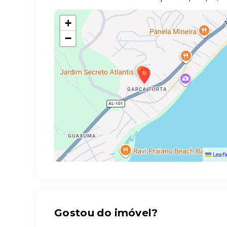
+
−
Leafl
Gostou do imóvel?