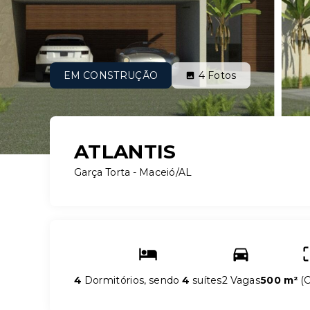
EM CONSTRUÇÃO
4
Fotos
ATLANTIS
Garça Torta - Maceió/AL
4
Dormitórios, sendo
4
suítes
2 Vagas
500 m²
(
C