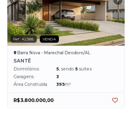
Ref.:
A2388
VENDA
Barra Nova - Marechal Deodoro/AL
SANTĒ
Dormitórios
5
, sendo
5
suítes
Garagens
3
Área Construída
395
m²
R$3.800.000,00