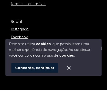
Negocie seu Imóvel
Social
Instagram
Facebook
Esse site utiliza
cookies
, que possibilitam uma
melhor experiência de navegação.
Ao continuar,
Olá! Estamos disponíveis para te ajudar.
você concorda com o uso de
cookies
.
© Copyright 2026 - ALEXANDRE LINS IMÓVEIS -
Todos os direitos reservados
Concordo, continuar
SITE PARA IMOBILIARIA
Início
Histórico
Favoritos