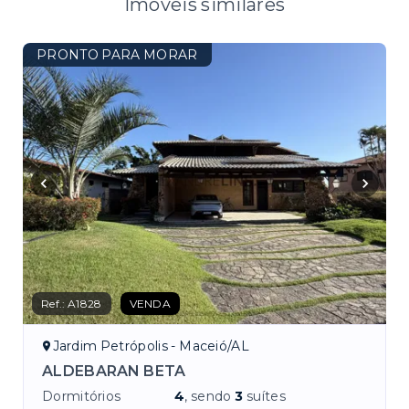
Imóveis similares
PRONTO PARA MORAR
Ref.:
A1828
VENDA
Jardim Petrópolis - Maceió/AL
ALDEBARAN BETA
Dormitórios
4
, sendo
3
suítes