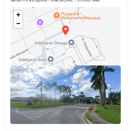
Jardim Petrópolis - Maceió/AL
- 57080-548
+
−
Leaflet