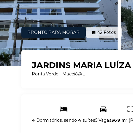
PRONTO PARA MORAR
42
Fotos
JARDINS MARIA LUÍZA
Ponta Verde - Maceió/AL
4
Dormitórios, sendo
4
suítes
5 Vagas
369 m²
(
P