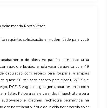
 beira mar da Ponta Verde.
o requinte, sofisticação e modernidade para você
 acabamento de altíssimo padrão composto uma
t com apoio e lavabo, ampla varanda aberta com 49
l de circulação com espaço para rouparia, 4 amplas
com quase 50 m² com espaço para closet, WC Sr. e
erviço, DCE, 5 vagas de garagem, apartamento com
 máster, K7 para sala e varanda, infraestrutura para
 áudio/vídeo e cortinas, fechadura biométrica na
piso em porcelanato, água aquecida por energia solar