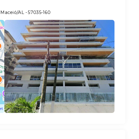
- Maceió/AL
- 57035-160
et