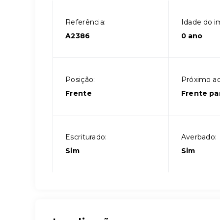
Referência:
Idade do i
A2386
0 ano
Posição:
Próximo ao
Frente
Frente pa
Escriturado:
Averbado:
Sim
Sim