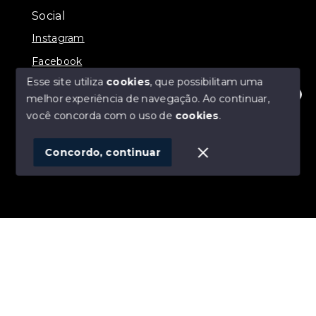
Social
Instagram
Facebook
Esse site utiliza
cookies
, que possibilitam uma
melhor experiência de navegação.
Ao continuar,
Olá! Estamos disponíveis para te ajudar.
você concorda com o uso de
cookies
.
© Copyright 2026 - ALEXANDRE LINS IMÓVEIS -
Todos os direitos reservados
Concordo, continuar
SITE PARA IMOBILIARIA
Início
Histórico
Favoritos