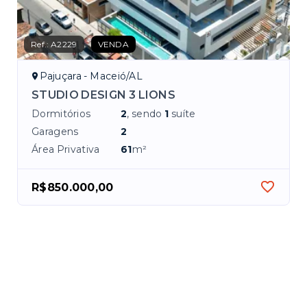
Ref.:
A2229
VENDA
Pajuçara - Maceió/AL
STUDIO DESIGN 3 LIONS
Dormitórios
2
, sendo
1
suíte
Garagens
2
Área Privativa
61
m²
R$850.000,00