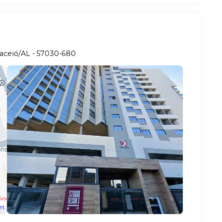
Maceió/AL
- 57030-680
et