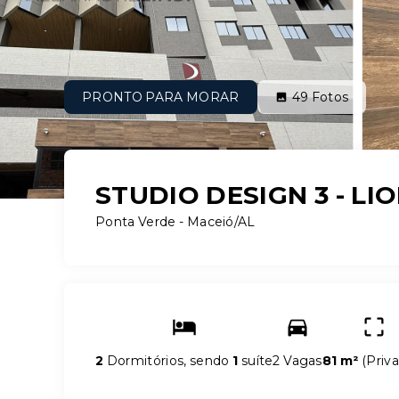
PRONTO PARA MORAR
49
Fotos
STUDIO DESIGN 3 - LI
Ponta Verde - Maceió/AL
2
Dormitórios, sendo
1
suíte
2 Vagas
81 m²
(
Priva