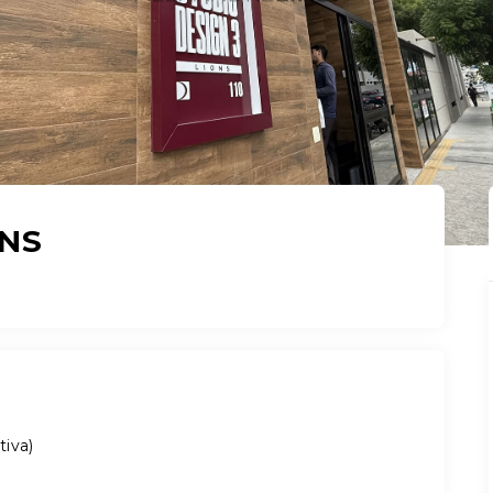
ONS
tiva
)