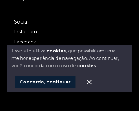
Social
Instagram
Facebook
Esse site utiliza
cookies
, que possibilitam uma
melhor experiência de navegação.
Ao continuar,
você concorda com o uso de
cookies
.
© Copyright 2026 - ALEXANDRE LINS IMÓVEIS -
Todos os direitos reservados
Concordo, continuar
SITE PARA IMOBILIARIA
Início
Histórico
Favoritos