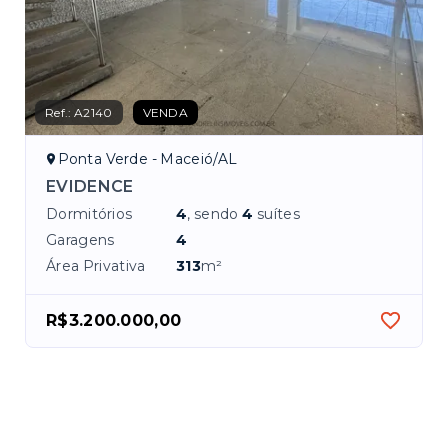
Ref.:
A2140
VENDA
Ponta Verde - Maceió/AL
EVIDENCE
Dormitórios
4
, sendo
4
suítes
Garagens
4
Área Privativa
313
m²
R$3.200.000,00