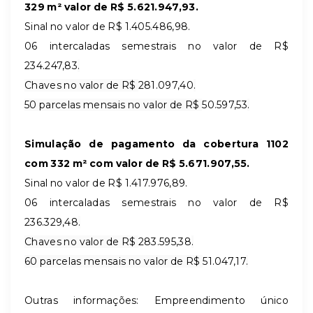
329 m² valor de R$ 5.621.947,93.
Sinal no valor de R$ 1.405.486,98
.
06 intercaladas semestrais no valor de R$
234.247,83
.
Chaves no valor de R$
281.097,40
.
50 parcelas mensais no valor de R$
50.597,53
.
Simulação de pagamento da cobertura 1102
com 332 m² com valor de R$ 5.671.907,55.
Sinal no valor de R$
1.417.976,89
.
06 intercaladas semestrais no valor de R$
236.329,48
.
Chaves no valor de R$
283.595,38
.
60 parcelas mensais no valor de R$
51.047,17
.
Outras informações: Empreendimento único