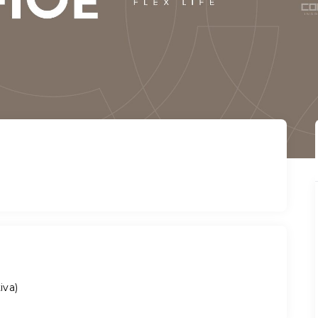
iva
)