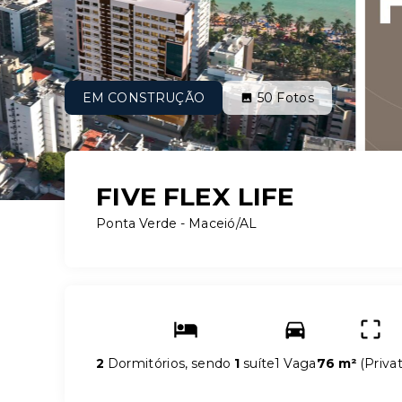
EM CONSTRUÇÃO
50
Fotos
FIVE FLEX LIFE
Ponta Verde - Maceió/AL
2
Dormitórios, sendo
1
suíte
1 Vaga
76 m²
(
Privat