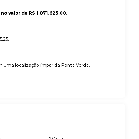
o valor de R$ 1.871.625,00
.
5,25.
m uma localização ímpar da Ponta Verde.
s
1
Vaga