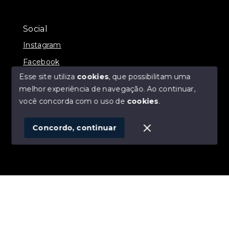
Social
Instagram
Facebook
Esse site utiliza
cookies
, que possibilitam uma
melhor experiência de navegação.
Ao continuar,
você concorda com o uso de
cookies
.
© Copyright 2026 - ALEXANDRE LINS IMÓVEIS -
Todos os direitos reservados
Concordo, continuar
SITE PARA IMOBILIARIA
Início
Histórico
Favoritos