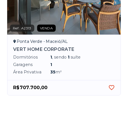
Ref.:
A2313
VENDA
Ponta Verde - Maceió/AL
VERT HOME CORPORATE
Dormitórios
1
, sendo
1
suíte
Garagens
1
Área Privativa
35
m²
R$707.700,00