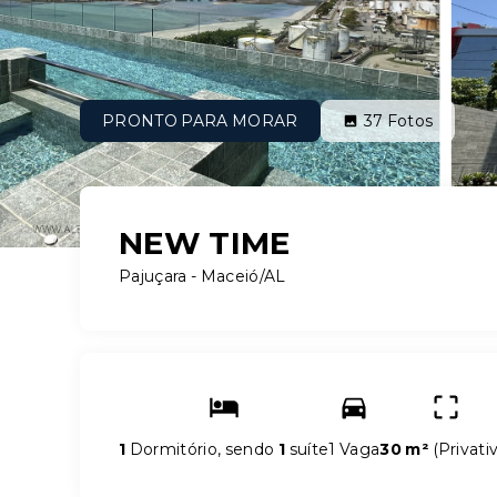
PRONTO PARA MORAR
37
Fotos
NEW TIME
Pajuçara - Maceió/AL
1
Dormitório, sendo
1
suíte
1 Vaga
30 m²
(
Privati