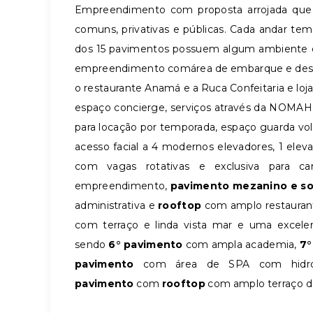
Empreendimento com proposta arrojada que 
comuns, privativas e públicas. Cada andar tem 
dos 15 pavimentos possuem algum ambiente cole
empreendimento comárea de embarque e dese
o restaurante Anamá e a Ruca Confeitaria e l
espaço concierge, serviços através da NOMAH,
para locação por temporada, espaço guarda volu
acesso facial a 4 modernos elevadores, 1 elev
com vagas rotativas e exclusiva para ca
empreendimento,
pavimento mezanino e so
administrativa e
rooftop
com amplo restaurant
com terraço e linda vista mar e uma excele
sendo
6° pavimento
com ampla academia,
7°
pavimento
com área de SPA com hidro
pavimento
com
rooftop
com amplo terraço de