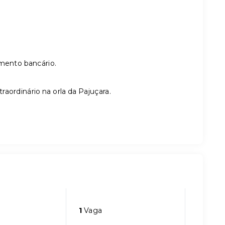
amento bancário.
aordinário na orla da Pajuçara.
1
Vaga