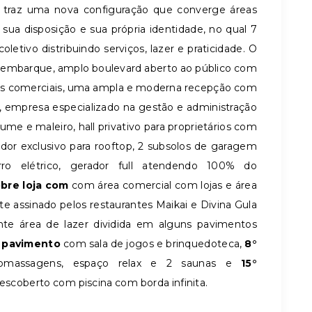
traz uma nova configuração que converge áreas
sua disposição e sua própria identidade, no qual 7
tivo distribuindo serviços, lazer e praticidade. O
mbarque, amplo boulevard aberto ao público com
ojas comerciais, uma ampla e moderna recepção com
 empresa especializado na gestão e administração
me e maleiro, hall privativo para proprietários com
ador exclusivo para rooftop, 2 subsolos de garagem
rro elétrico, gerador full atendendo 100% do
bre loja com
com área comercial com lojas e área
e assinado pelos restaurantes Maikai e Divina Gula
nte área de lazer dividida em alguns pavimentos
 pavimento
com sala de jogos e brinquedoteca,
8°
massagens, espaço relax e 2 saunas e
15°
scoberto com piscina com borda infinita.