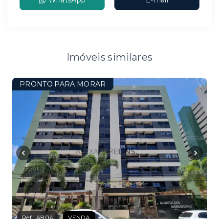
WhatsApp
E-mail
Imóveis similares
PRONTO PARA MORAR
Ref.:
A804
VENDA