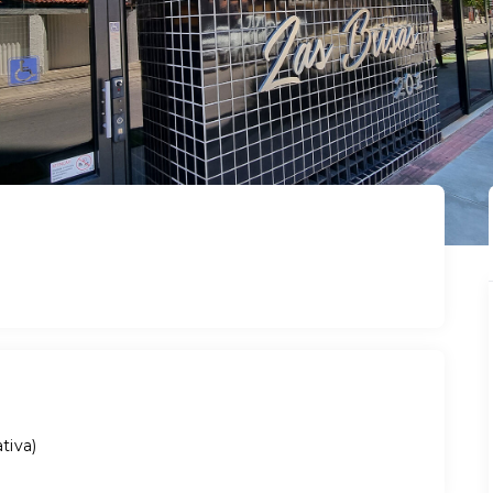
ativa
)