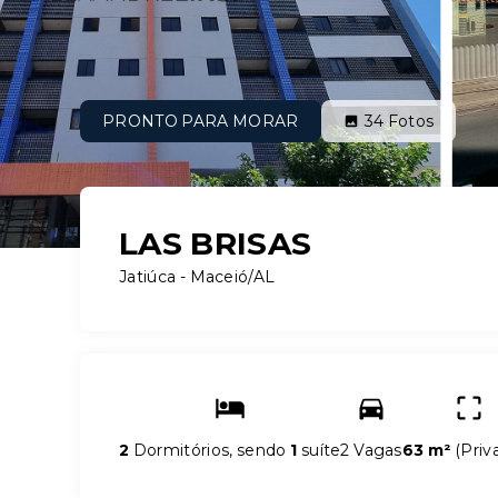
PRONTO PARA MORAR
34
Fotos
LAS BRISAS
Jatiúca - Maceió/AL
2
Dormitórios, sendo
1
suíte
2 Vagas
63 m²
(
Priv