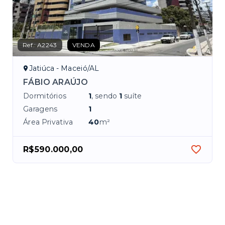
Ref.:
A2243
VENDA
Jatiúca - Maceió/AL
FÁBIO ARAÚJO
Dormitórios
1
, sendo
1
suíte
Garagens
1
Área Privativa
40
m²
R$590.000,00