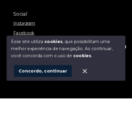
Social
Instagram
Facebook
Esse site utiliza
cookies
, que possibilitam uma
melhor experiência de navegação.
Ao continuar,
Olá! Estamos disponíveis para te ajudar.
você concorda com o uso de
cookies
.
© Copyright 2026 - ALEXANDRE LINS IMÓVEIS -
Todos os direitos reservados
Concordo, continuar
SITE PARA IMOBILIARIA
Início
Histórico
Favoritos