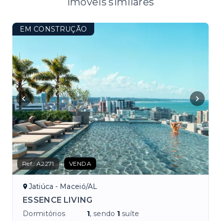
Imóveis similares
EM CONSTRUÇÃO
Ref.:
A2271
VENDA
Jatiúca - Maceió/AL
ESSENCE LIVING
Dormitórios
1
, sendo
1
suíte