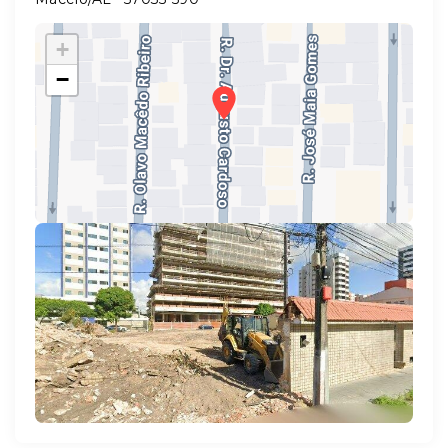
+
−
Leaflet