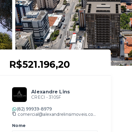
R$521.196,20
Alexandre Lins
CRECI -
3105F
(82) 99939-8979
comercial@alexandrelinsimoveis.com.br
Nome