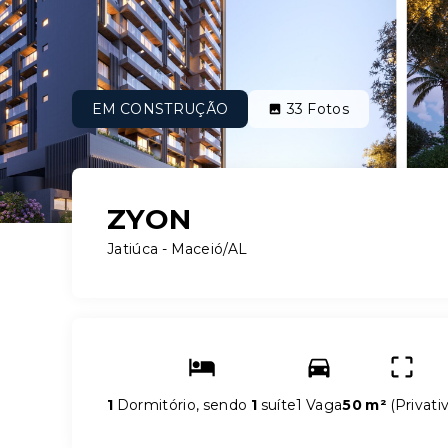
EM CONSTRUÇÃO
33
Fotos
ZYON
Jatiúca - Maceió/AL
1
Dormitório, sendo
1
suíte
1 Vaga
50 m²
(
Privati