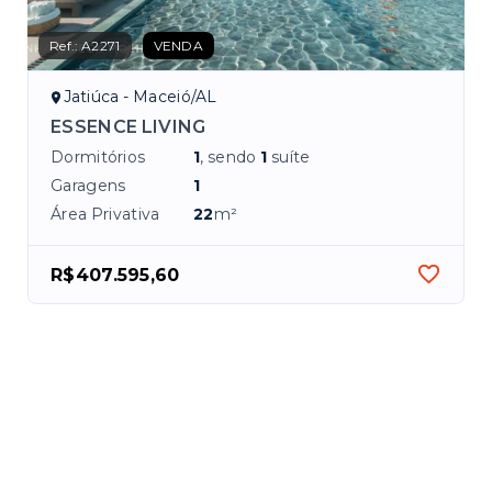
Ref.:
A2271
VENDA
Jatiúca - Maceió/AL
ESSENCE LIVING
Dormitórios
1
, sendo
1
suíte
Garagens
1
Área Privativa
22
m²
R$407.595,60