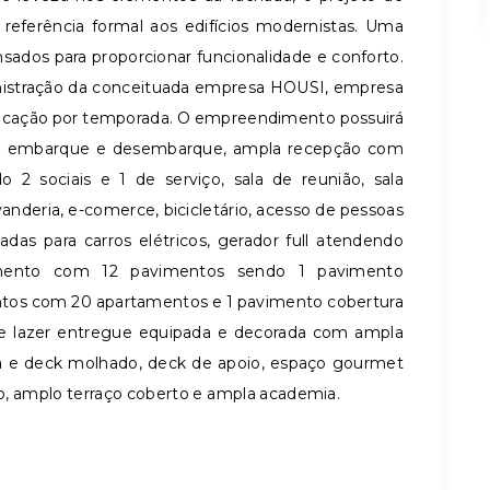
 referência formal aos edifícios modernistas. Uma
nsados para proporcionar funcionalidade e conforto.
nistração da conceituada empresa HOUSI, empresa
locação por temporada. O empreendimento possuirá
para embarque e desembarque, ampla recepção com
o 2 sociais e 1 de serviço, sala de reunião, sala
vanderia, e-comerce, bicicletário, acesso de pessoas
das para carros elétricos, gerador full atendendo
mento com 12 pavimentos sendo 1 pavimento
ntos com 20 apartamentos e 1 pavimento cobertura
e lazer entregue equipada e decorada com ampla
ia e deck molhado, deck de apoio, espaço gourmet
o, amplo terraço coberto e ampla academia.