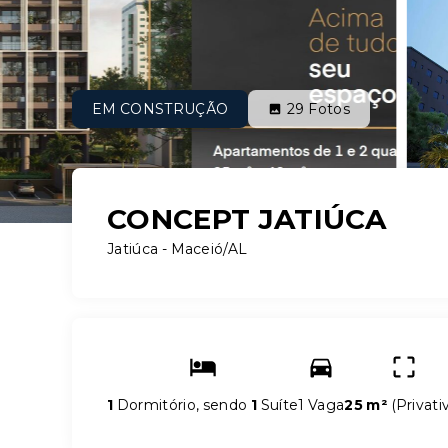
EM CONSTRUÇÃO
29
Fotos
CONCEPT JATIÚCA
Jatiúca - Maceió/AL
1
Dormitório, sendo
1
Suíte
1 Vaga
25 m²
(
Privati