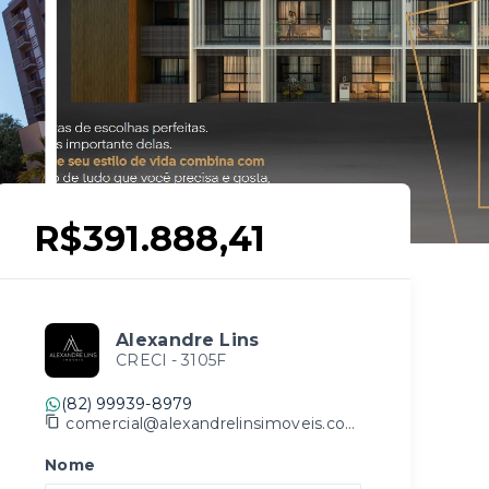
R$391.888,41
Alexandre Lins
CRECI -
3105F
(82) 99939-8979
comercial@alexandrelinsimoveis.com.br
Nome