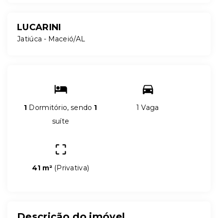
LUCARINI
Jatiúca - Maceió/AL
1
Dormitório, sendo
1
1 Vaga
suíte
41 m²
(
Privativa
)
Descrição do imóvel