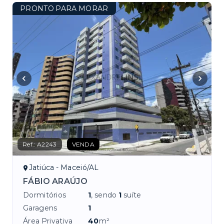
PRONTO PARA MORAR
Ref.:
A2243
VENDA
Jatiúca - Maceió/AL
FÁBIO ARAÚJO
Dormitórios
1
, sendo
1
suíte
Garagens
1
Área Privativa
40
m²