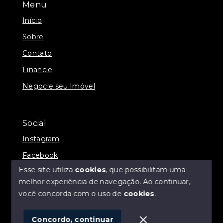
Menu
Início
Sobre
Contato
Financie
Negocie seu Imóvel
Social
Instagram
Facebook
Esse site utiliza
cookies
, que possibilitam uma
melhor experiência de navegação.
Ao continuar,
você concorda com o uso de
cookies
.
© Copyright 2026 - ALEXANDRE LINS IMÓVEIS -
Todos os direitos reservados
Concordo, continuar
SITE PARA IMOBILIARIA