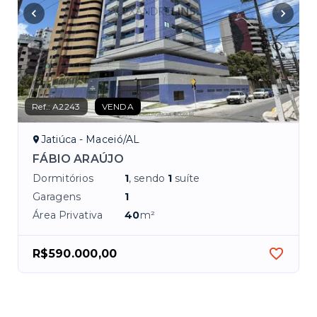
Ref.:
A2243
VENDA
Jatiúca - Maceió/AL
FÁBIO ARAÚJO
Dormitórios
1
, sendo
1
suíte
Garagens
1
Área Privativa
40
m²
R$590.000,00