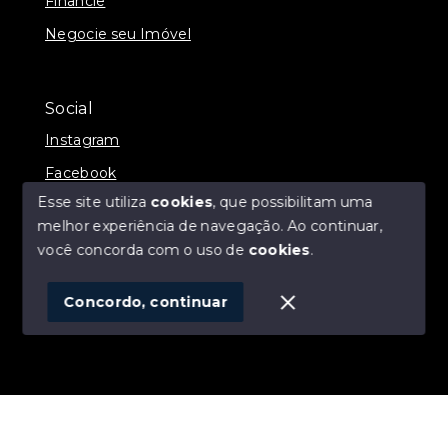
Financie
Negocie seu Imóvel
Social
Instagram
Facebook
Esse site utiliza
cookies
, que possibilitam uma
melhor experiência de navegação.
Ao continuar,
você concorda com o uso de
cookies
.
© Copyright 2026 - ALEXANDRE LINS IMÓVEIS -
Todos os direitos reservados
Concordo, continuar
SITE PARA IMOBILIARIA
Início
Histórico
Favoritos