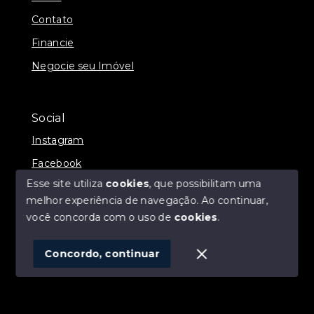
Contato
Financie
Negocie seu Imóvel
Social
Instagram
Facebook
Esse site utiliza
cookies
, que possibilitam uma
melhor experiência de navegação.
Ao continuar,
você concorda com o uso de
cookies
.
© Copyright 2026 - ALEXANDRE LINS IMÓVEIS -
Todos os direitos reservados
Concordo, continuar
SITE PARA IMOBILIARIA