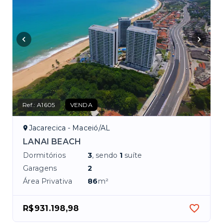
Ref.:
A1605
VENDA
Jacarecica - Maceió/AL
LANAI BEACH
Dormitórios
3
, sendo
1
suíte
Garagens
2
Área Privativa
86
m²
R$931.198,98