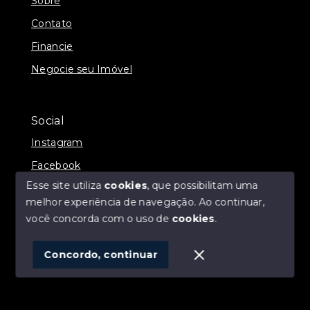
Sobre
Contato
Financie
Negocie seu Imóvel
Social
Instagram
Facebook
Esse site utiliza
cookies
, que possibilitam uma
melhor experiência de navegação.
Ao continuar,
você concorda com o uso de
cookies
.
© Copyright 2026 - ALEXANDRE LINS IMÓVEIS -
Todos os direitos reservados
Concordo, continuar
SITE PARA IMOBILIARIA