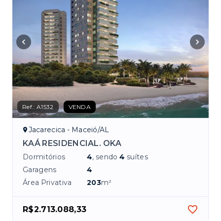
Ref.:
A1532
VENDA
Jacarecica - Maceió/AL
KAÁ RESIDENCIAL. OKA
Dormitórios
4
, sendo
4
suítes
Garagens
4
Área Privativa
203
m²
R$2.713.088,33