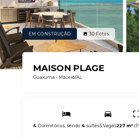
EM CONSTRUÇÃO
30
Fotos
MAISON PLAGE
Guaxuma - Maceió/AL
4
Dormitórios, sendo
4
suítes
5 Vagas
227 m²
(
P