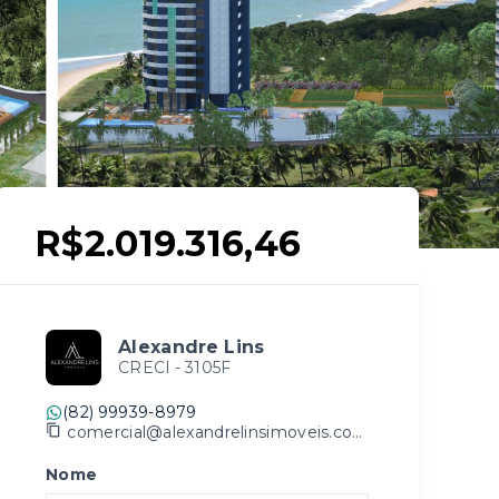
R$2.019.316,46
Alexandre Lins
CRECI -
3105F
(82) 99939-8979
comercial@alexandrelinsimoveis.com.br
Nome