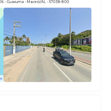
406 - Guaxuma - Maceió/AL
- 57038-800
et