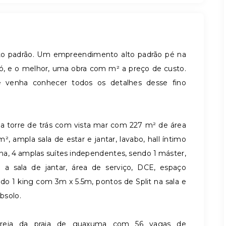
to padrão. Um empreendimento alto padrão pé na
ió, e o melhor, uma obra com m² a preço de custo.
 venha conhecer todos os detalhes desse fino
a torre de trás com vista mar com 227 m² de área
ampla sala de estar e jantar, lavabo, hall íntimo
ha, 4 amplas suítes independentes, sendo 1 máster,
a sala de jantar, área de serviço, DCE, espaço
o 1 king com 3m x 5.5m, pontos de Split na sala e
bsolo.
areia da praia de guaxuma com 56 vagas de