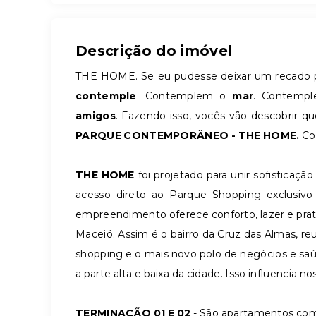
Descrição do imóvel
THE HOME. Se eu pudesse deixar um recado par
contemple
. Contemplem o
mar
. Contemp
amigos
. Fazendo isso, vocês vão descobrir q
PARQUE CONTEMPORÂNEO - THE HOME.
Co
THE HOME
foi projetado para unir sofisticaç
acesso direto ao Parque Shopping exclusivo
empreendimento oferece conforto, lazer e prat
Maceió. Assim é o bairro da Cruz das Almas, re
shopping e o mais novo polo de negócios e saú
a parte alta e baixa da cidade. Isso influencia no
TERMINAÇÃO 01 E 02
- São apartamentos com 