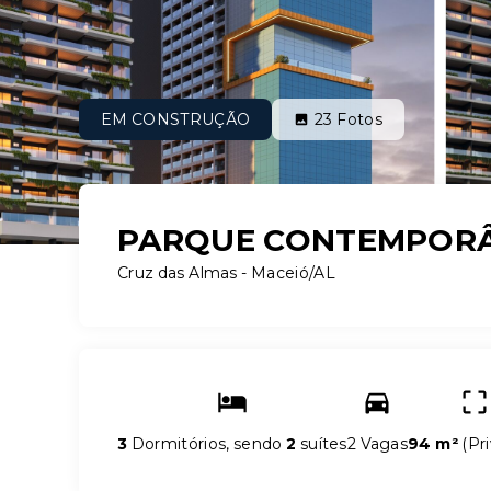
EM CONSTRUÇÃO
23
Fotos
PARQUE CONTEMPORÂ
Cruz das Almas - Maceió/AL
3
Dormitórios, sendo
2
suítes
2 Vagas
94 m²
(
Pri