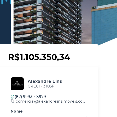
R$1.105.350,34
Alexandre Lins
CRECI -
3105F
(82) 99939-8979
comercial@alexandrelinsimoveis.com.br
Nome