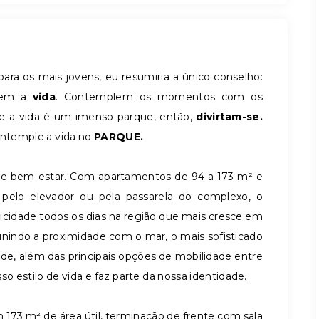
a os mais jovens, eu resumiria a único conselho:
lem a
vida
. Contemplem os momentos com os
ue a vida é um imenso parque, então,
divirtam-se.
ntemple a vida no
PARQUE.
ão e bem-estar. Com apartamentos de 94 a 173 m² e
 pelo elevador ou pela passarela do complexo, o
icidade todos os dias na região que mais cresce em
unindo a proximidade com o mar, o mais sofisticado
de, além das principais opções de mobilidade entre
sso estilo de vida e faz parte da nossa identidade.
173 m² de área útil, terminação de frente com sala