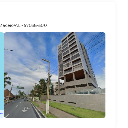
 Maceió/AL
- 57038-300
et