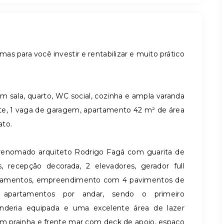
as para você investir e rentabilizar e muito prático
 sala, quarto, WC social, cozinha e ampla varanda
nte, 1 vaga de garagem, apartamento 42 m² de área
ato.
renomado arquiteto Rodrigo Fagá com guarita de
, recepção decorada, 2 elevadores, gerador full
tamentos, empreendimento com 4 pavimentos de
partamentos por andar, sendo o primeiro
anderia equipada e uma excelente área de lazer
m prainha e frente mar com deck de apoio, espaço