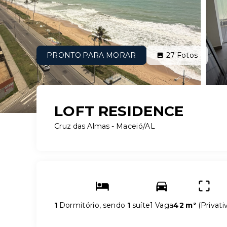
PRONTO PARA MORAR
27
Fotos
LOFT RESIDENCE
Cruz das Almas - Maceió/AL
1
Dormitório, sendo
1
suíte
1 Vaga
42 m²
(
Privati