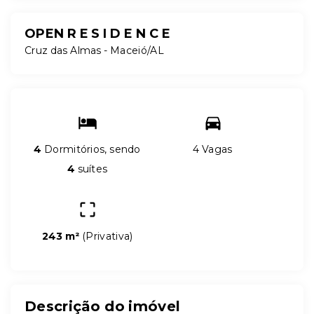
OPEN R E S I D E N C E
Cruz das Almas - Maceió/AL
4
Dormitórios, sendo
4 Vagas
4
suítes
243 m²
(
Privativa
)
Descrição do imóvel