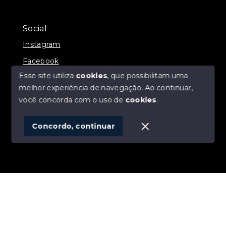
Social
Instagram
Facebook
Esse site utiliza
cookies
, que possibilitam uma
melhor experiência de navegação.
Ao continuar,
você concorda com o uso de
cookies
.
© Copyright 2026 - ALEXANDRE LINS IMÓVEIS -
Todos os direitos reservados
Concordo, continuar
SITE PARA IMOBILIARIA
Início
Histórico
Favoritos