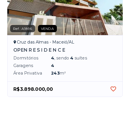
Ref.:
A1896
VENDA
Cruz das Almas - Maceió/AL
OPEN R E S I D E N C E
Dormitórios
4
, sendo
4
suítes
Garagens
4
Área Privativa
243
m²
R$3.898.000,00