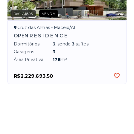
Ref.:
A1895
VENDA
Cruz das Almas - Maceió/AL
OPEN R E S I D E N C E
Dormitórios
3
, sendo
3
suítes
Garagens
3
Área Privativa
178
m²
R$2.229.693,50