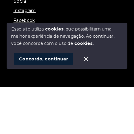
Social
Instagram
Facebook
Esse site utiliza
cookies
, que possibilitam uma
melhor experiência de navegação.
Ao continuar,
você concorda com o uso de
cookies
.
© Copyright 2026 - ALEXANDRE LINS IMÓVEIS -
Todos os direitos reservados
Concordo, continuar
SITE PARA IMOBILIARIA
Início
Histórico
Favoritos