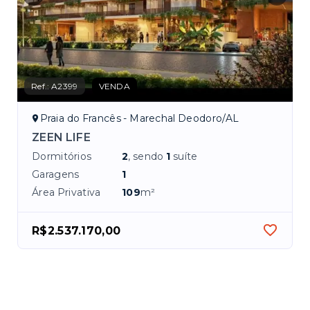
Ref.:
A2399
VENDA
Praia do Francês - Marechal Deodoro/AL
ZEEN LIFE
Dormitórios
2
, sendo
1
suíte
Garagens
1
Área Privativa
109
m²
R$2.537.170,00