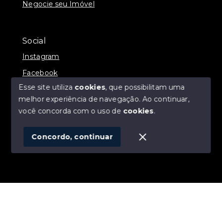
Negocie seu Imóvel
Social
Instagram
Facebook
Esse site utiliza
cookies
, que possibilitam uma
melhor experiência de navegação.
Ao continuar,
você concorda com o uso de
cookies
.
© Copyright 2026 - ALEXANDRE LINS IMÓVEIS -
Todos os direitos reservados
Concordo, continuar
SITE PARA IMOBILIARIA
Início
Histórico
Favoritos