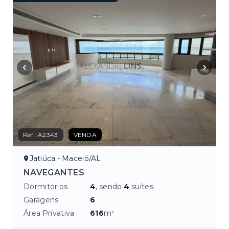
Ref.:
A2343
VENDA
Jatiúca - Maceió/AL
NAVEGANTES
Dormitórios
4
, sendo
4
suítes
Garagens
6
Área Privativa
616
m²