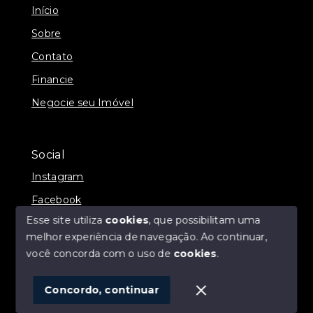
Início
Sobre
Contato
Financie
Negocie seu Imóvel
Social
Instagram
Facebook
Esse site utiliza
cookies
, que possibilitam uma
melhor experiência de navegação.
Ao continuar,
você concorda com o uso de
cookies
.
© Copyright 2026 - ALEXANDRE LINS IMÓVEIS -
Todos os direitos reservados
Concordo, continuar
SITE PARA IMOBILIARIA