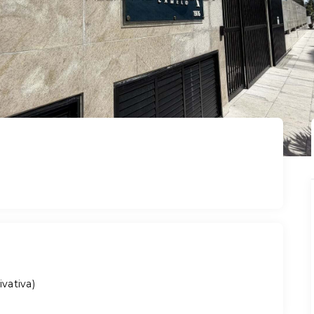
ivativa
)