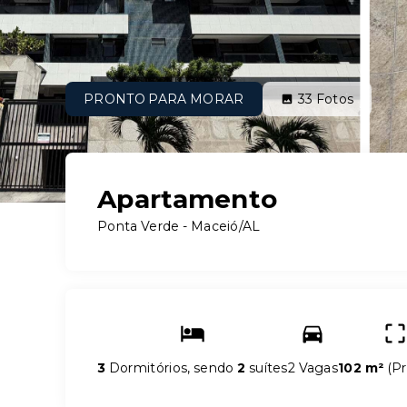
PRONTO PARA MORAR
33
Fotos
Apartamento
Ponta Verde - Maceió/AL
3
Dormitórios, sendo
2
suítes
2 Vagas
102 m²
(
Pr