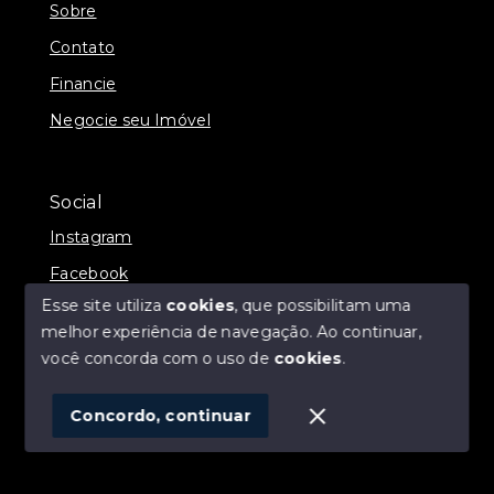
Sobre
Contato
Financie
Negocie seu Imóvel
Social
Instagram
Facebook
Esse site utiliza
cookies
, que possibilitam uma
melhor experiência de navegação.
Ao continuar,
você concorda com o uso de
cookies
.
© Copyright 2026 - ALEXANDRE LINS IMÓVEIS -
Todos os direitos reservados
Concordo, continuar
SITE PARA IMOBILIARIA