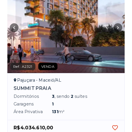
Ref.:
A2321
VENDA
Pajuçara - Maceió/AL
SUMMIT PRAIA
Dormitórios
3
, sendo
2
suítes
Garagens
1
Área Privativa
131
m²
R$4.034.610,00