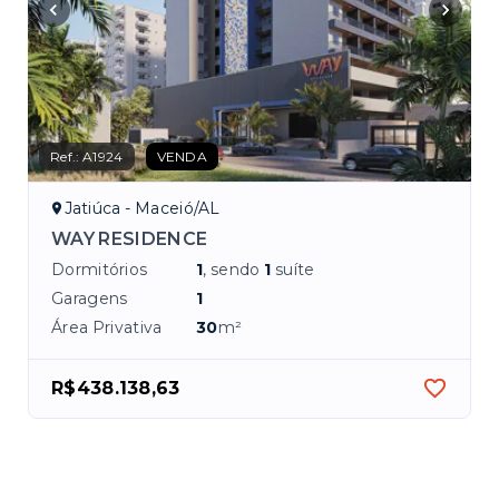
Ref.:
A1924
VENDA
Jatiúca - Maceió/AL
WAY RESIDENCE
Dormitórios
1
, sendo
1
suíte
Garagens
1
Área Privativa
30
m²
R$438.138,63