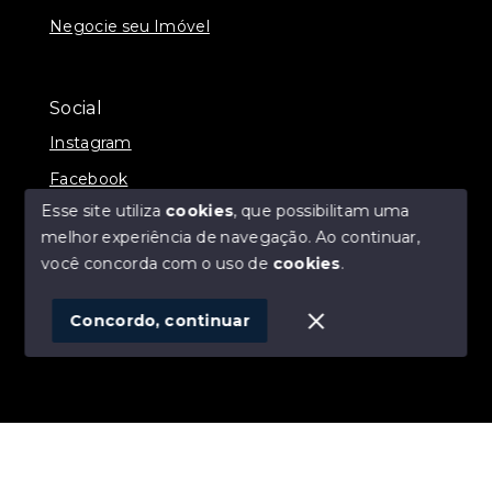
Negocie seu Imóvel
Social
Instagram
Facebook
Esse site utiliza
cookies
, que possibilitam uma
melhor experiência de navegação.
Ao continuar,
você concorda com o uso de
cookies
.
© Copyright 2026 - ALEXANDRE LINS IMÓVEIS -
Todos os direitos reservados
Concordo, continuar
SITE PARA IMOBILIARIA
Início
Histórico
Favoritos