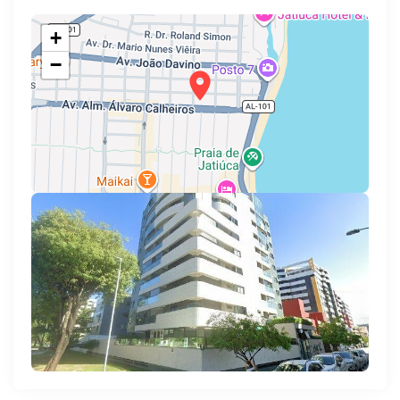
+
−
Leaflet