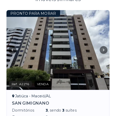
PRONTO PARA MORAR
Ref.:
A2276
VENDA
Jatiúca - Maceió/AL
SAN GIMIGNANO
Dormitórios
3
, sendo
3
suítes